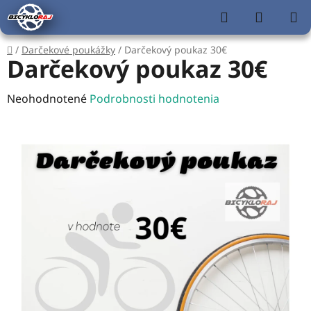
Prejsť
Hľadať
NÁKUP
na
KOŠÍK
obsah
Domov
/
Darčekové poukážky
/
Darčekový poukaz 30€
Darčekový poukaz 30€
Priemerné
Neohodnotené
Podrobnosti hodnotenia
hodnotenie
produktu
je
0,0
z
5
hviezdičiek.