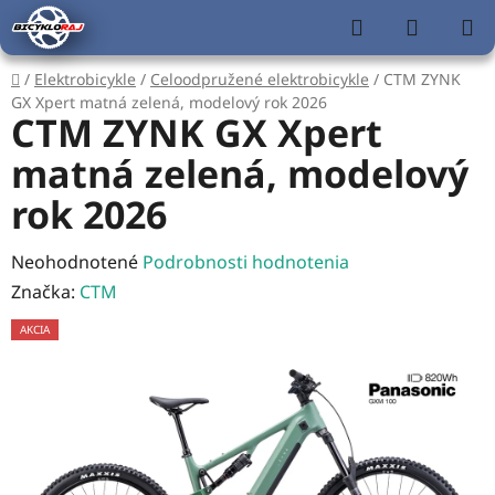
Prejsť
Hľadať
NÁKUP
na
KOŠÍK
obsah
Domov
/
Elektrobicykle
/
Celoodpružené elektrobicykle
/
CTM ZYNK
GX Xpert matná zelená, modelový rok 2026
CTM ZYNK GX Xpert
matná zelená, modelový
rok 2026
Priemerné
Neohodnotené
Podrobnosti hodnotenia
hodnotenie
Značka:
CTM
produktu
AKCIA
je
0,0
z
5
hviezdičiek.