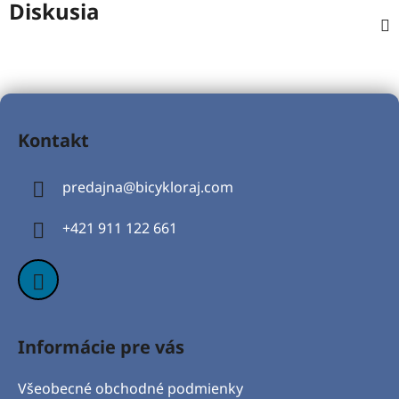
Diskusia
Z
á
Kontakt
p
ä
predajna
@
bicykloraj.com
t
i
+421 911 122 661
e
Informácie pre vás
Všeobecné obchodné podmienky