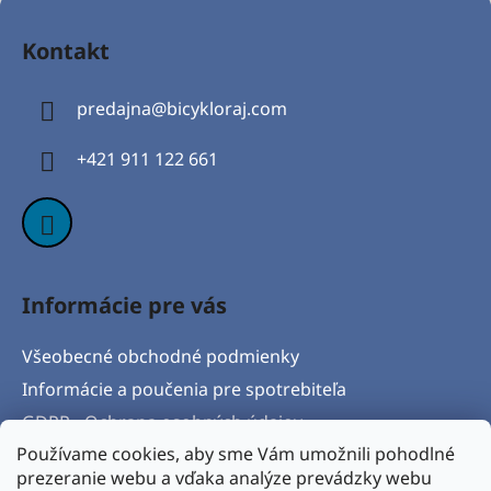
Z
á
Kontakt
p
ä
predajna
@
bicykloraj.com
t
i
+421 911 122 661
e
Informácie pre vás
Všeobecné obchodné podmienky
Informácie a poučenia pre spotrebiteľa
GDPR - Ochrana osobných údajov
Používame cookies, aby sme Vám umožnili pohodlné
Formulár na odstúpenie od zmluvy
prezeranie webu a vďaka analýze prevádzky webu
Postup pri vytknutí vady produktu a Reklamačný