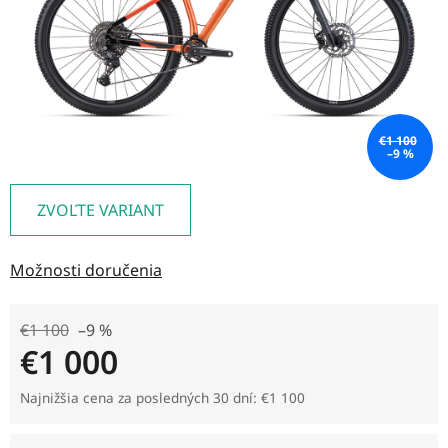
€1 100
–9 %
ZVOĽTE VARIANT
Možnosti doručenia
€1 100
–9 %
€1 000
Jednotková cena:
Najnižšia cena za posledných 30 dní: €1 100