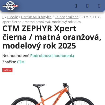
Prejsť
Hľadať
NÁKUP
na
KOŠÍK
obsah
Domov
/
Bicykle
/
Horské MTB bicykle
/
Celoodpružené
/
CTM ZEPHYR
Xpert čierna / matná oranžová, modelový rok 2025
CTM ZEPHYR Xpert
čierna / matná oranžová,
modelový rok 2025
Priemerné
Neohodnotené
Podrobnosti hodnotenia
hodnotenie
Značka:
CTM
produktu
AKCIA
je
0,0
z
5
hviezdičiek.