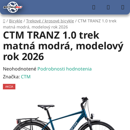
Prejsť
Hľadať
NÁKUP
na
KOŠÍK
obsah
Domov
/
Bicykle
/
Trekové / krosové bicykle
/
CTM TRANZ 1.0 trek
matná modrá, modelový rok 2026
CTM TRANZ 1.0 trek
matná modrá, modelový
rok 2026
Priemerné
Neohodnotené
Podrobnosti hodnotenia
hodnotenie
Značka:
CTM
produktu
AKCIA
je
0,0
z
5
hviezdičiek.