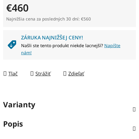
€460
Jednotková cena:
Najnižšia cena za posledných 30 dní: €560
ZÁRUKA NAJNIŽŠEJ CENY!
Našli ste tento produkt niekde lacnejší?
Napíšte
nám!
Tlač
Strážiť
Zdieľať
Varianty
Popis