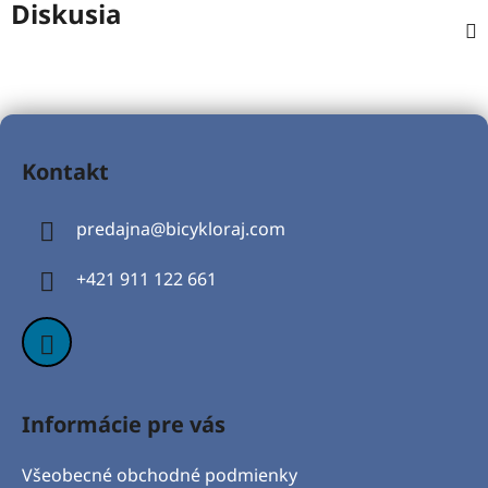
Diskusia
Z
á
Kontakt
p
ä
predajna
@
bicykloraj.com
t
i
+421 911 122 661
e
Informácie pre vás
Všeobecné obchodné podmienky