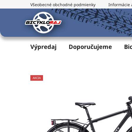
Prejsť
Všeobecné obchodné podmienky
Informácie 
na
obsah
Výpredaj
Doporučujeme
Bi
AKCIA