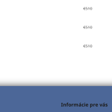
€510
€510
€510
Informácie pre vás