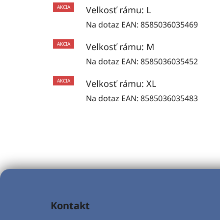
AKCIA
Velkosť rámu: L
Na dotaz
EAN:
8585036035469
AKCIA
Velkosť rámu: M
Na dotaz
EAN:
8585036035452
AKCIA
Velkosť rámu: XL
Na dotaz
EAN:
8585036035483
Z
á
Kontakt
p