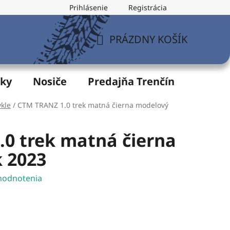
Prihlásenie
Registrácia
v
Formulár na odstúpenie od zmluvy
Postup pri vytknu
PRÁZDNY KOŠÍK
NÁKUPNÝ
KOŠÍK
žky
Nosiče
Predajňa Trenčín
Servis
ykle
/
CTM TRANZ 1.0 trek matná čierna modelový
0 trek matná čierna
 2023
hodnotenia