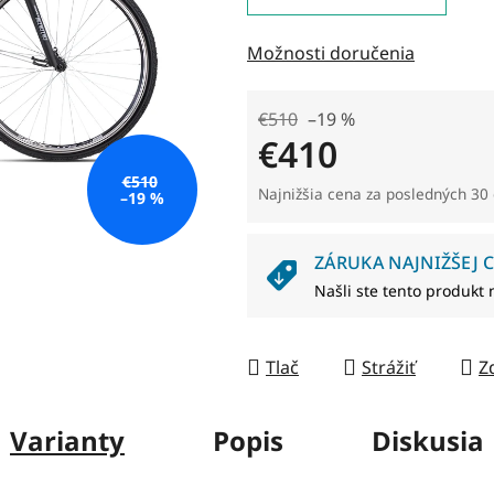
0,0
z
Možnosti doručenia
5
hviezdičiek.
€510
–19 %
€410
€510
Jednotková cena:
Najnižšia cena za posledných 30 
–19 %
ZÁRUKA NAJNIŽŠEJ C
Našli ste tento produkt 
Tlač
Strážiť
Z
Varianty
Popis
Diskusia