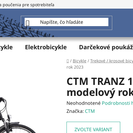
a poučenia pre spotrebiteľa
GDPR - Ochrana osobných údajo
cykle
Elektrobicykle
Darčekové pouká
Domov
/
Bicykle
/
Trekové / krosové bic
rok 2023
CTM TRANZ 1.
modelový rok
Priemerné
Neohodnotené
Podrobnosti 
hodnotenie
Značka:
CTM
produktu
je
ZVOĽTE VARIANT