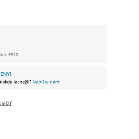
dní: €510
ENY!
niekde lacnejší?
Napíšte nám!
dieľať