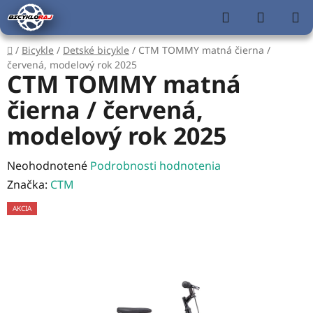
Prejsť
Hľadať
NÁKUP
na
KOŠÍK
obsah
Domov
/
Bicykle
/
Detské bicykle
/
CTM TOMMY matná čierna /
červená, modelový rok 2025
CTM TOMMY matná
čierna / červená,
modelový rok 2025
Priemerné
Neohodnotené
Podrobnosti hodnotenia
hodnotenie
Značka:
CTM
produktu
AKCIA
je
0,0
z
5
hviezdičiek.