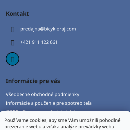
Z
á
Kontakt
p
ä
predajna
@
bicykloraj.com
t
i
+421 911 122 661
e
Informácie pre vás
Všeobecné obchodné podmienky
Informácie a poučenia pre spotrebiteľa
GDPR - Ochrana osobných údajov
Používame cookies, aby sme Vám umožnili pohodlné
Formulár na odstúpenie od zmluvy
prezeranie webu a vďaka analýze prevádzky webu
Postup pri vytknutí vady produktu a Reklamačný