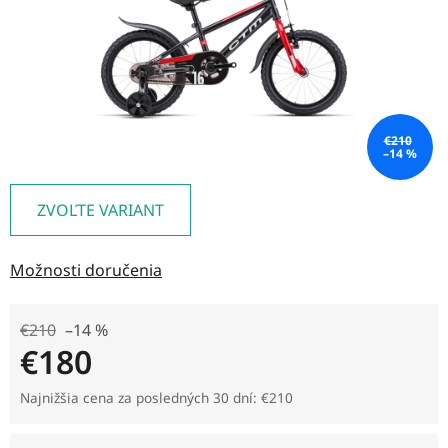
€210
–14 %
ZVOĽTE VARIANT
Možnosti doručenia
€210
–14 %
€180
Jednotková cena:
Najnižšia cena za posledných 30 dní: €210