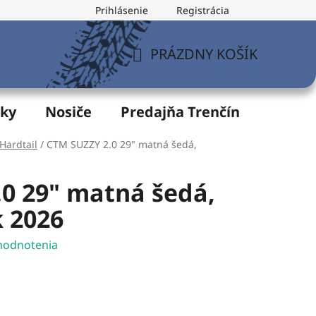
Prihlásenie
Registrácia
v
Formulár na odstúpenie od zmluvy
Postup pri vytknu
PRÁZDNY KOŠÍK
NÁKUPNÝ
KOŠÍK
žky
Nosiče
Predajňa Trenčín
Servis
Hardtail
/
CTM SUZZY 2.0 29" matná šedá,
0 29" matná šedá,
 2026
hodnotenia