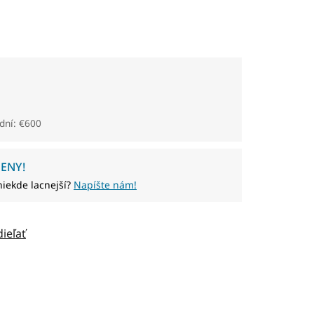
dní: €600
ENY!
niekde lacnejší?
Napíšte nám!
dieľať