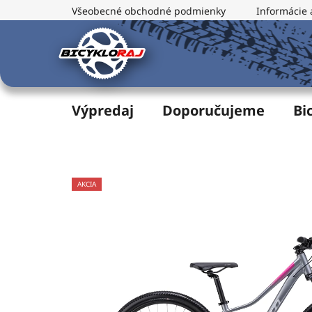
Prejsť
Všeobecné obchodné podmienky
Informácie 
na
obsah
Výpredaj
Doporučujeme
Bi
AKCIA