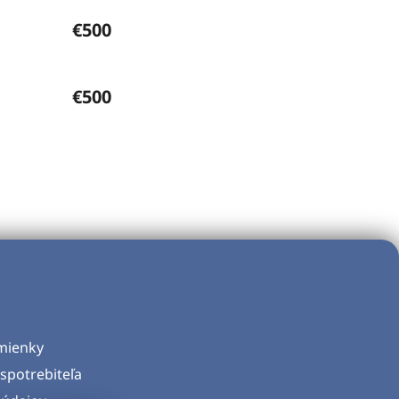
€500
€500
mienky
spotrebiteľa