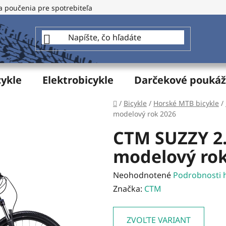
a poučenia pre spotrebiteľa
GDPR - Ochrana osobných údajo
cykle
Elektrobicykle
Darčekové pouká
Domov
/
Bicykle
/
Horské MTB bicykle
/
modelový rok 2026
CTM SUZZY 2.
modelový rok
Priemerné
Neohodnotené
Podrobnosti 
hodnotenie
Značka:
CTM
produktu
je
ZVOĽTE VARIANT