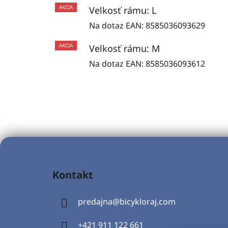
AKCIA
Velkosť rámu: L
Na dotaz
EAN:
8585036093629
AKCIA
Velkosť rámu: M
Na dotaz
EAN:
8585036093612
Z
á
Kontakt
p
ä
predajna
@
bicykloraj.com
t
i
+421 911 122 661