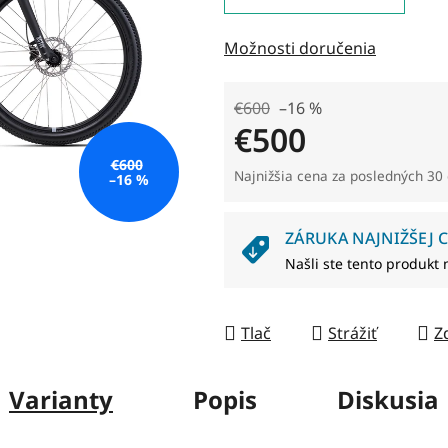
0,0
z
Možnosti doručenia
5
hviezdičiek.
€600
–16 %
€500
€600
Jednotková cena:
Najnižšia cena za posledných 30 
–16 %
ZÁRUKA NAJNIŽŠEJ C
Našli ste tento produkt 
Tlač
Strážiť
Z
Varianty
Popis
Diskusia