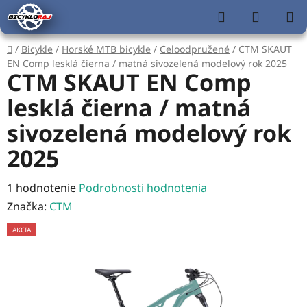
Prejsť
Hľadať
NÁKUP
na
KOŠÍK
obsah
Domov
/
Bicykle
/
Horské MTB bicykle
/
Celoodpružené
/
CTM SKAUT
EN Comp lesklá čierna / matná sivozelená modelový rok 2025
CTM SKAUT EN Comp
lesklá čierna / matná
sivozelená modelový rok
2025
Priemerné
1 hodnotenie
Podrobnosti hodnotenia
hodnotenie
Značka:
CTM
produktu
AKCIA
je
5,0
z
5