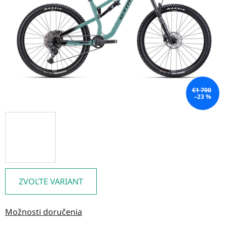
hviezdičiek.
€1 700
–23 %
ZVOĽTE VARIANT
Možnosti doručenia