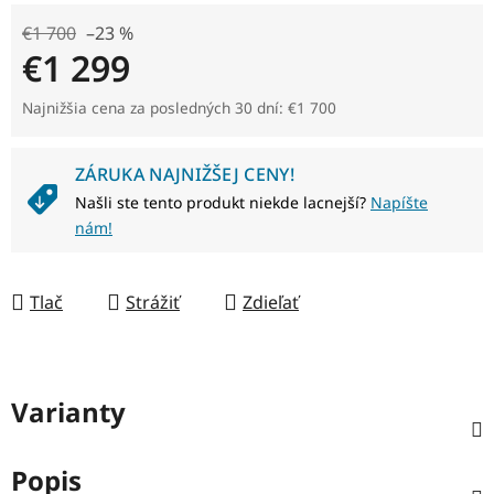
€1 700
–23 %
€1 299
Jednotková cena:
Najnižšia cena za posledných 30 dní: €1 700
ZÁRUKA NAJNIŽŠEJ CENY!
Našli ste tento produkt niekde lacnejší?
Napíšte
nám!
Tlač
Strážiť
Zdieľať
Varianty
Popis