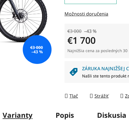
0,0
z
Možnosti doručenia
5
hviezdičiek.
€3 000
–43 %
€1 700
€3 000
Jednotková cena:
Najnižšia cena za posledných 30 
–43 %
ZÁRUKA NAJNIŽŠEJ C
Našli ste tento produkt 
Tlač
Strážiť
Z
Varianty
Popis
Diskusia