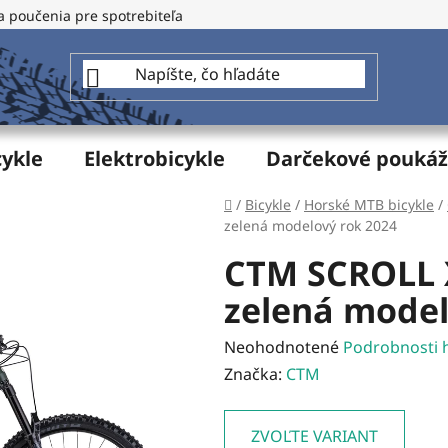
a poučenia pre spotrebiteľa
GDPR - Ochrana osobných údajo
cykle
Elektrobicykle
Darčekové pouká
Domov
/
Bicykle
/
Horské MTB bicykle
/
zelená modelový rok 2024
CTM SCROLL 
zelená model
Priemerné
Neohodnotené
Podrobnosti 
hodnotenie
Značka:
CTM
produktu
je
ZVOĽTE VARIANT