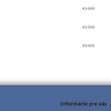
€3 000
€3 000
€3 000
Informácie pre vás