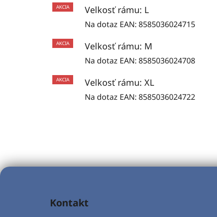
AKCIA
Velkosť rámu: L
Na dotaz
EAN:
8585036024715
AKCIA
Velkosť rámu: M
Na dotaz
EAN:
8585036024708
AKCIA
Velkosť rámu: XL
Na dotaz
EAN:
8585036024722
Z
á
Kontakt
p