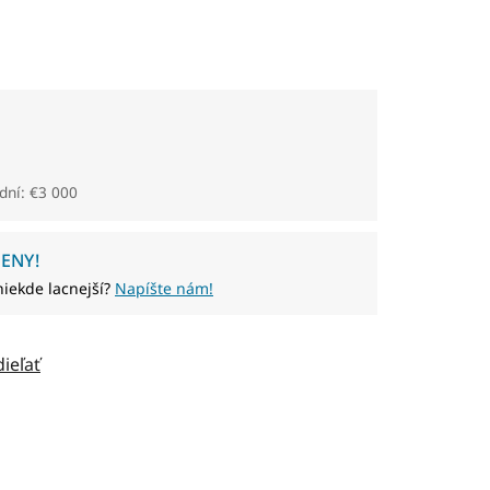
dní: €3 000
ENY!
niekde lacnejší?
Napíšte nám!
dieľať