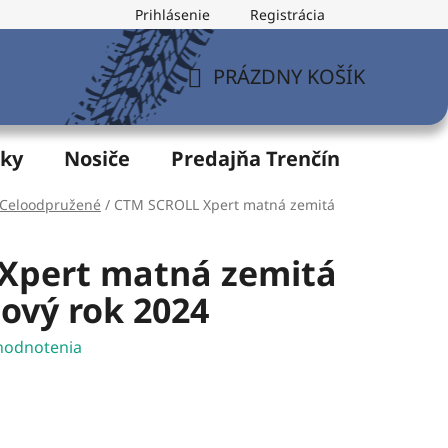
Prihlásenie
Registrácia
v
Formulár na odstúpenie od zmluvy
Postup pri vytknu
PRÁZDNY KOŠÍK
NÁKUPNÝ
KOŠÍK
žky
Nosiče
Predajňa Trenčín
Servis
Celoodpružené
/
CTM SCROLL Xpert matná zemitá
Xpert matná zemitá
ový rok 2024
hodnotenia