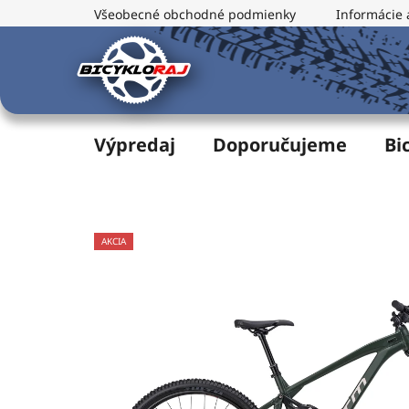
Prejsť
Všeobecné obchodné podmienky
Informácie 
na
obsah
Výpredaj
Doporučujeme
Bi
AKCIA