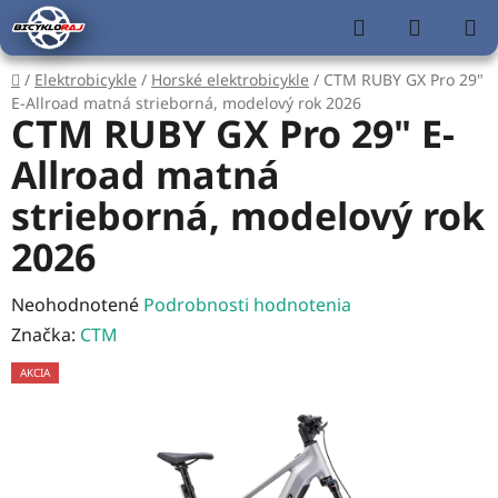
Prejsť
Hľadať
NÁKUP
na
KOŠÍK
obsah
Domov
/
Elektrobicykle
/
Horské elektrobicykle
/
CTM RUBY GX Pro 29"
E-Allroad matná strieborná, modelový rok 2026
CTM RUBY GX Pro 29" E-
Allroad matná
strieborná, modelový rok
2026
Priemerné
Neohodnotené
Podrobnosti hodnotenia
hodnotenie
Značka:
CTM
produktu
AKCIA
je
0,0
z
5