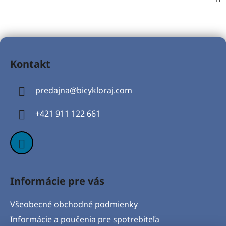
Z
á
Kontakt
p
ä
predajna
@
bicykloraj.com
t
i
+421 911 122 661
e
Informácie pre vás
Všeobecné obchodné podmienky
Informácie a poučenia pre spotrebiteľa