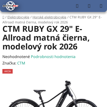
Prejsť
Hľadať
NÁKUP
na
KOŠÍK
obsah
Domov
/
Elektrobicykle
/
Horské elektrobicykle
/
CTM RUBY GX 29" E-
Allroad matná čierna, modelový rok 2026
CTM RUBY GX 29" E-
Allroad matná čierna,
modelový rok 2026
Priemerné
Neohodnotené
Podrobnosti hodnotenia
hodnotenie
Značka:
CTM
produktu
AKCIA
je
0,0
z
5
hviezdičiek.