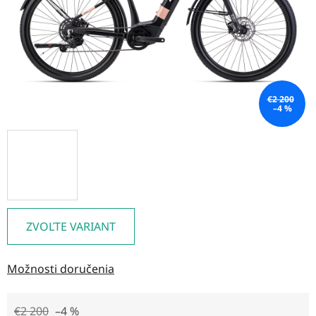
€2 200
–4 %
ZVOĽTE VARIANT
Možnosti doručenia
€2 200
–4 %