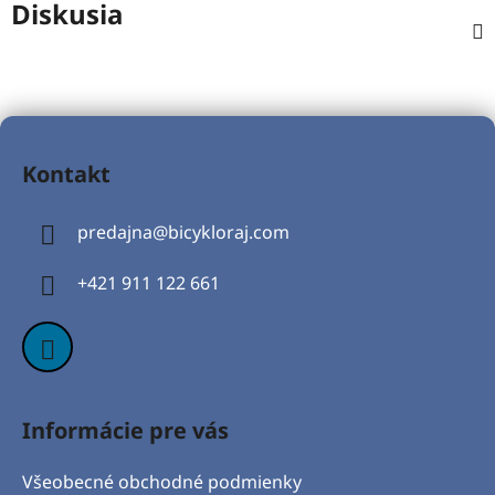
Diskusia
Z
á
Kontakt
p
ä
predajna
@
bicykloraj.com
t
i
+421 911 122 661
e
Informácie pre vás
Všeobecné obchodné podmienky