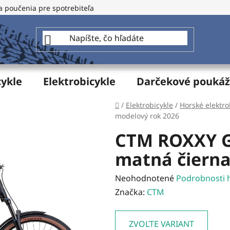
a poučenia pre spotrebiteľa
GDPR - Ochrana osobných údajo
cykle
Elektrobicykle
Darčekové pouká
Domov
/
Elektrobicykle
/
Horské elektro
modelový rok 2026
CTM ROXXY GX
matná čierna
Priemerné
Neohodnotené
Podrobnosti 
hodnotenie
Značka:
CTM
produktu
je
ZVOĽTE VARIANT