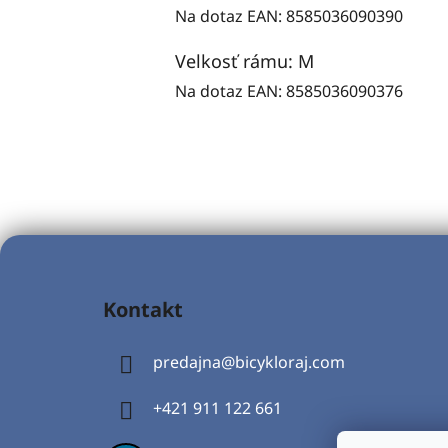
Na dotaz
EAN:
8585036090390
Velkosť rámu: M
Na dotaz
EAN:
8585036090376
Z
á
Kontakt
p
ä
predajna
@
bicykloraj.com
t
i
+421 911 122 661
e