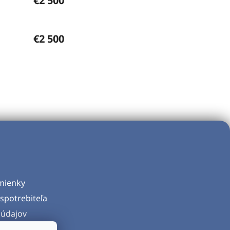
€2 500
€2 500
mienky
spotrebiteľa
údajov
d zmluvy