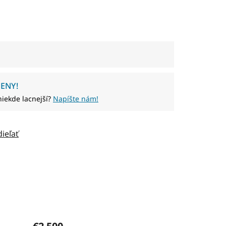
ENY!
niekde lacnejší?
Napíšte nám!
dieľať