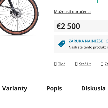
0,0
z
Možnosti doručenia
5
hviezdičiek.
€2 500
Jednotková cena:
ZÁRUKA NAJNIŽŠEJ C
Našli ste tento produkt 
Tlač
Strážiť
Z
Varianty
Popis
Diskusia