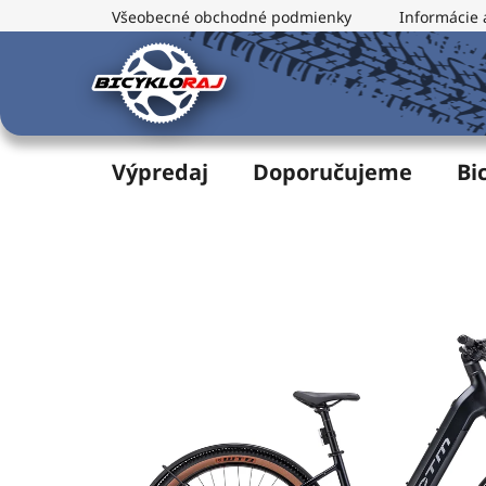
Prejsť
Všeobecné obchodné podmienky
Informácie 
na
obsah
Výpredaj
Doporučujeme
Bi