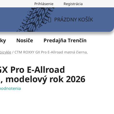
Prihlásenie
Registrácia
v
Formulár na odstúpenie od zmluvy
Postup pri vytknu
PRÁZDNY KOŠÍK
NÁKUPNÝ
KOŠÍK
žky
Nosiče
Predajňa Trenčín
Servis
bicykle
/
CTM ROXXY GX Pro E-Allroad matná čierna,
 Pro E-Allroad
, modelový rok 2026
hodnotenia