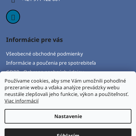
e
Informácie pre vás
Všeobecné obchodné podmienky
Informácie a poučenia pre spotrebiteľa
GDPR - Ochrana osobných údajov
Používame cookies, aby sme Vám umožnili pohodlné
Formulár na odstúpenie od zmluvy
prezeranie webu a vďaka analýze prevádzky webu
Postup pri vytknutí vady produktu a Reklamačný
neustále zlepšovali jeho funkcie, výkon a použiteľnosť.
protokol
Viac informácií
Napíšte nám
Nastavenie
Vytvoril Shoptet
& Verteco.sk
Súhlasím