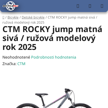
Prejsť
Hľadať
NÁKUP
na
KOŠÍK
obsah
Domov
/
Bicykle
/
Detské bicykle
/
CTM ROCKY jump matná sivá /
ružová modelový rok 2025
CTM ROCKY jump matná
sivá / ružová modelový
rok 2025
Priemerné
Neohodnotené
Podrobnosti hodnotenia
hodnotenie
Značka:
CTM
produktu
je
0,0
z
5
hviezdičiek.