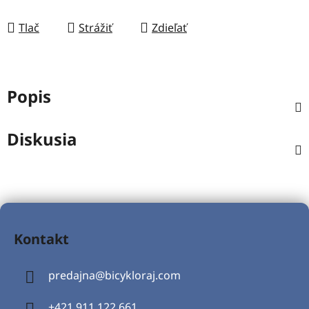
Tlač
Strážiť
Zdieľať
Popis
Diskusia
Z
á
Kontakt
p
ä
predajna
@
bicykloraj.com
t
i
+421 911 122 661