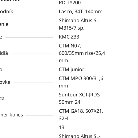
RD-TY200
odník
Lasco, 34T, 140mm
Shimano Altus SL-
enie
M315/7 sp.
z
KMC Z33
CTM N07,
idlá
600/35mm rise/25,4
mm
o
CTM junior
CTM MPO 300/31,6
ovka
mm
Suntour XCT-JRDS
ica
50mm 24"
CTM GA18, 507X21,
mer kolies
32H
13"
Shimano Altus SL-