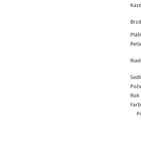
Kaze
Brz
Pláš
Reťa
Riad
Sedl
Poče
Rok
Far
P