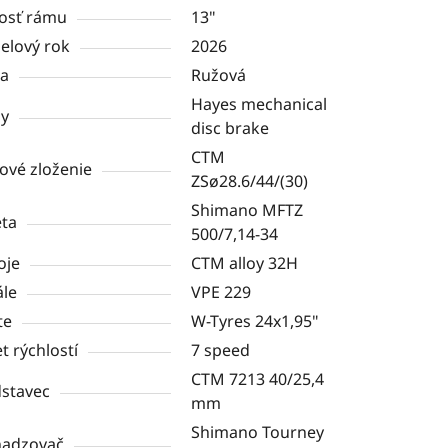
osť rámu
13"
elový rok
2026
ba
Ružová
Hayes mechanical
dy
disc brake
CTM
ové zloženie
ZSø28.6/44/(30)
Shimano MFTZ
ta
500/7,14-34
oje
CTM alloy 32H
le
VPE 229
te
W-Tyres 24x1,95"
t rýchlostí
7 speed
CTM 7213 40/25,4
stavec
mm
Shimano Tourney
hadzovač