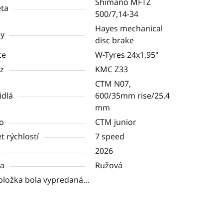
Shimano MFTZ
ta
500/7,14-34
Hayes mechanical
dy
disc brake
te
W-Tyres 24x1,95"
z
KMC Z33
CTM N07,
idlá
600/35mm rise/25,4
mm
o
CTM junior
t rýchlostí
7 speed
2026
ba
Ružová
oložka bola vypredaná…