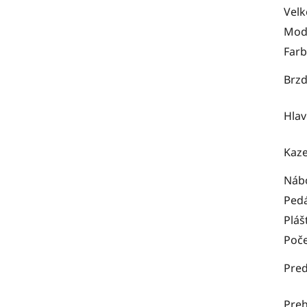
Velk
Mod
Far
Brz
Hlav
Kaze
Náb
Pedá
Pláš
Poče
Pred
Pre