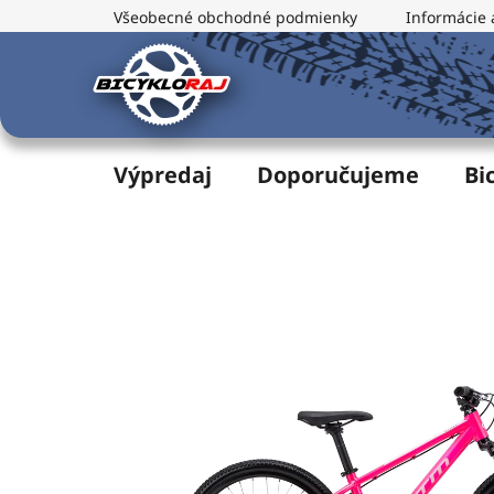
Prejsť
Všeobecné obchodné podmienky
Informácie 
na
obsah
Výpredaj
Doporučujeme
Bi