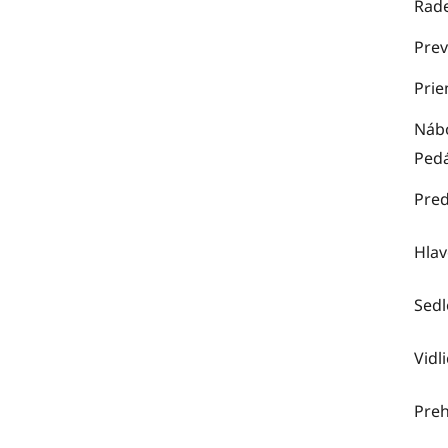
Rad
Prev
Prie
Náb
Pedá
Pred
Hlav
Sedl
Vidl
Pre