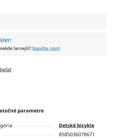
ENY!
niekde lacnejší?
Napíšte nám!
dieľať
atočné parametre
gória
Detské bicykle
8585036078671