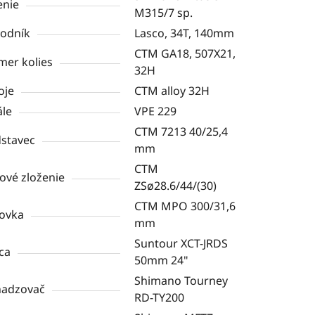
enie
M315/7 sp.
odník
Lasco, 34T, 140mm
CTM GA18, 507X21,
mer kolies
32H
oje
CTM alloy 32H
le
VPE 229
CTM 7213 40/25,4
stavec
mm
CTM
ové zloženie
ZSø28.6/44/(30)
CTM MPO 300/31,6
ovka
mm
Suntour XCT-JRDS
ica
50mm 24"
Shimano Tourney
hadzovač
RD-TY200