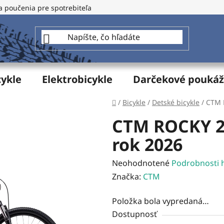
a poučenia pre spotrebiteľa
GDPR - Ochrana osobných údajo
cykle
Elektrobicykle
Darčekové pouká
Domov
/
Bicykle
/
Detské bicykle
/
CTM 
CTM ROCKY 2
rok 2026
Priemerné
Neohodnotené
Podrobnosti 
hodnotenie
Značka:
CTM
produktu
Položka bola vypredaná…
je
Dostupnosť
0,0