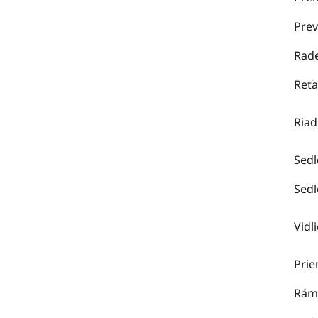
Prev
Rad
Reťa
Riad
Sedl
Sedl
Vidl
Prie
Rám