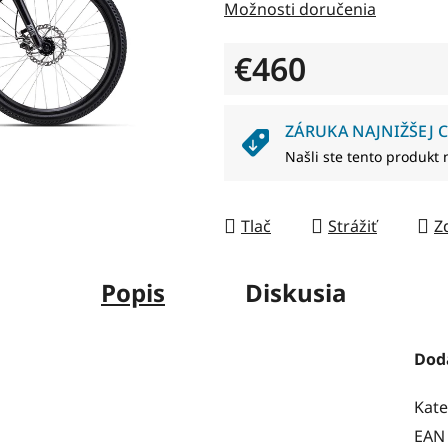
Možnosti doručenia
z
5
€460
hviezdičiek.
Jednotková cena:
ZÁRUKA NAJNIŽŠEJ C
Našli ste tento produkt 
Tlač
Strážiť
Z
Popis
Diskusia
Dod
Kate
EAN