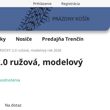
Prihlásenie
Registrácia
v
Formulár na odstúpenie od zmluvy
Postup pri vytknu
PRÁZDNY KOŠÍK
NÁKUPNÝ
KOŠÍK
žky
Nosiče
Predajňa Trenčín
Servis
ROCKY 2.0 ružová, modelový rok 2026
.0 ružová, modelový
hodnotenia
Na dotaz