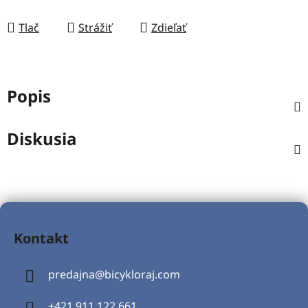
Tlač
Strážiť
Zdieľať
Popis
Diskusia
Z
á
Kontakt
p
ä
predajna
@
bicykloraj.com
t
i
+421 911 122 661