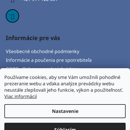
e
Informácie pre vás
Všeobecné obchodné podmienky
Informácie a poučenia pre spotrebiteľa
GDPR - Ochrana osobných údajov
Používame cookies, aby sme Vám umožnili pohodlné
Formulár na odstúpenie od zmluvy
prezeranie webu a vďaka analýze prevádzky webu
Postup pri vytknutí vady produktu a Reklamačný
neustále zlepšovali jeho funkcie, výkon a použiteľnosť.
protokol
Viac informácií
Napíšte nám
Nastavenie
Vytvoril Shoptet
& Verteco.sk
Súhlasím