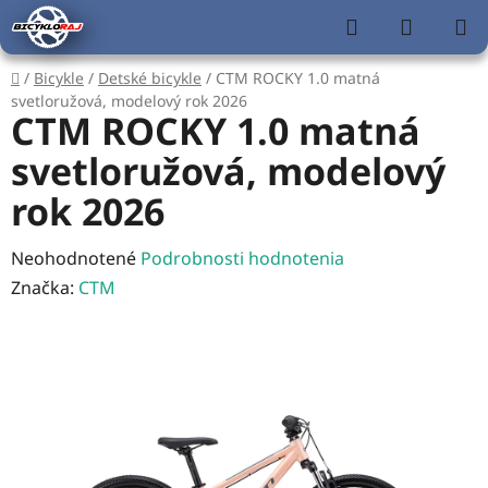
Prejsť
Hľadať
NÁKUP
na
KOŠÍK
obsah
Domov
/
Bicykle
/
Detské bicykle
/
CTM ROCKY 1.0 matná
svetloružová, modelový rok 2026
CTM ROCKY 1.0 matná
svetloružová, modelový
rok 2026
Priemerné
Neohodnotené
Podrobnosti hodnotenia
hodnotenie
Značka:
CTM
produktu
je
0,0
z
5
hviezdičiek.