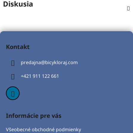
Diskusia
Z
á
Kontakt
p
ä
predajna
@
bicykloraj.com
t
i
+421 911 122 661
e
Informácie pre vás
Všeobecné obchodné podmienky