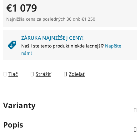
€1 079
Jednotková cena:
Najnižšia cena za posledných 30 dní: €1 250
ZÁRUKA NAJNIŽŠEJ CENY!
Našli ste tento produkt niekde lacnejší?
Napíšte
nám!
Tlač
Strážiť
Zdieľať
Varianty
Popis