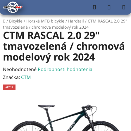
Prejsť
Hľadať
NÁKUP
na
KOŠÍK
obsah
Domov
/
Bicykle
/
Horské MTB bicykle
/
Hardtail
/
CTM RASCAL 2.0 29"
tmavozelená / chromová modelový rok 2024
CTM RASCAL 2.0 29"
tmavozelená / chromová
modelový rok 2024
Priemerné
Neohodnotené
Podrobnosti hodnotenia
hodnotenie
Značka:
CTM
produktu
AKCIA
je
0,0
z
5
hviezdičiek.