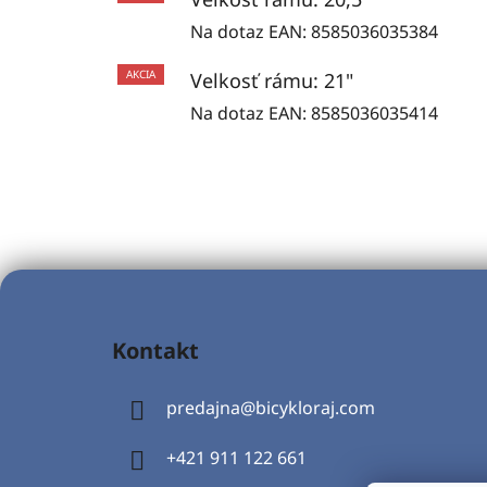
Na dotaz
EAN:
8585036035384
AKCIA
Velkosť rámu: 21"
Na dotaz
EAN:
8585036035414
Z
á
Kontakt
p
ä
predajna
@
bicykloraj.com
t
i
+421 911 122 661
e