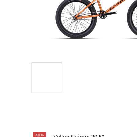
AKCIA
Velkosť rámu: 20,5"