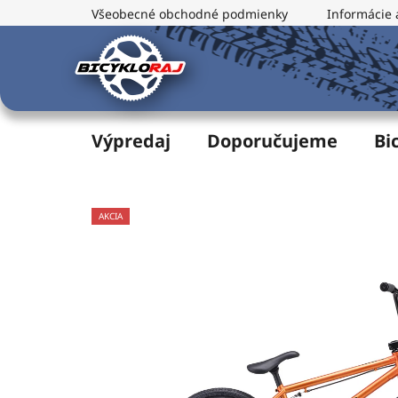
Prejsť
Všeobecné obchodné podmienky
Informácie 
na
obsah
Výpredaj
Doporučujeme
Bi
AKCIA