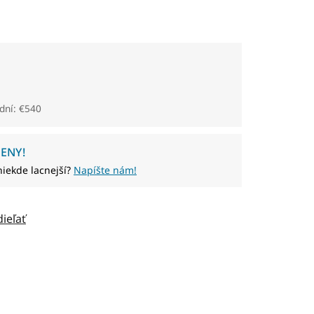
dní: €540
ENY!
niekde lacnejší?
Napíšte nám!
dieľať