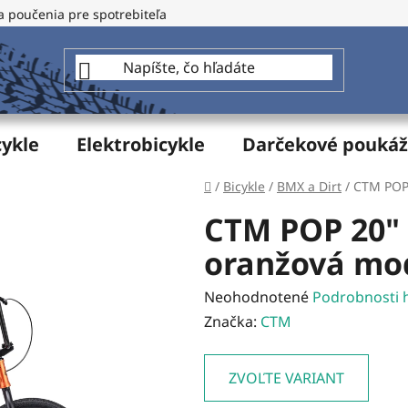
a poučenia pre spotrebiteľa
GDPR - Ochrana osobných údajo
cykle
Elektrobicykle
Darčekové pouká
Domov
/
Bicykle
/
BMX a Dirt
/
CTM POP
CTM POP 20"
oranžová mod
Priemerné
Neohodnotené
Podrobnosti 
hodnotenie
Značka:
CTM
produktu
je
ZVOĽTE VARIANT
0,0