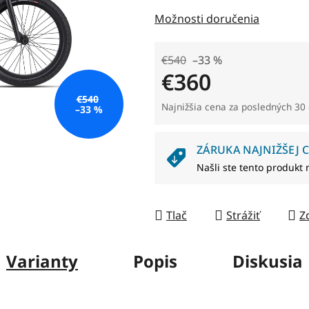
z
Možnosti doručenia
5
hviezdičiek.
€540
–33 %
€360
€540
Jednotková cena:
Najnižšia cena za posledných 30 
–33 %
ZÁRUKA NAJNIŽŠEJ C
Našli ste tento produkt 
Tlač
Strážiť
Z
Varianty
Popis
Diskusia