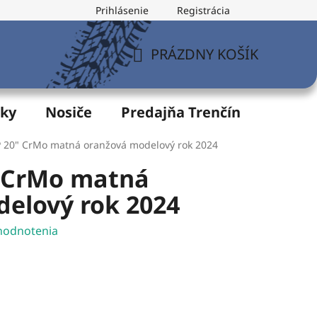
Prihlásenie
Registrácia
v
Formulár na odstúpenie od zmluvy
Postup pri vytknu
PRÁZDNY KOŠÍK
NÁKUPNÝ
KOŠÍK
žky
Nosiče
Predajňa Trenčín
Servis
 20" CrMo matná oranžová modelový rok 2024
 CrMo matná
elový rok 2024
hodnotenia