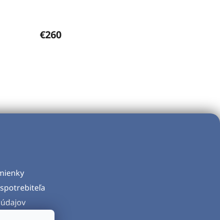
€260
mienky
spotrebiteľa
údajov
d zmluvy