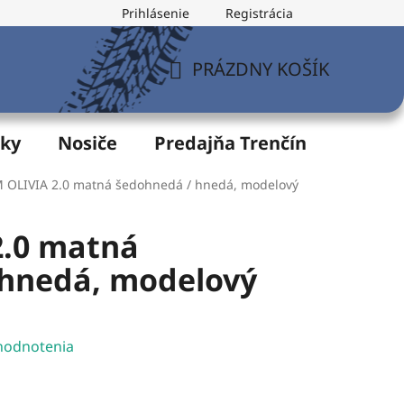
Prihlásenie
Registrácia
v
Formulár na odstúpenie od zmluvy
Postup pri vytknu
PRÁZDNY KOŠÍK
NÁKUPNÝ
KOŠÍK
žky
Nosiče
Predajňa Trenčín
Servis
 OLIVIA 2.0 matná šedohnedá / hnedá, modelový
2.0 matná
 hnedá, modelový
hodnotenia