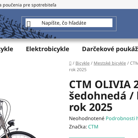
a poučenia pre spotrebiteľa
GDPR - Ochrana osobných údajo
cykle
Elektrobicykle
Darčekové pouká
Domov
/
Bicykle
/
Mestské bicykle
/
CTM
rok 2025
CTM OLIVIA 
šedohnedá /
rok 2025
Priemerné
Neohodnotené
Podrobnosti 
hodnotenie
Značka:
CTM
produktu