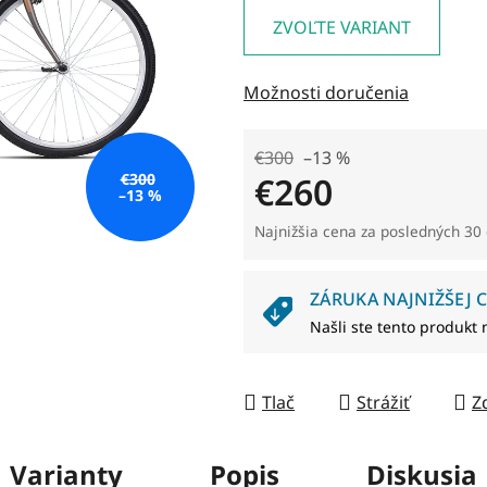
je
ZVOĽTE VARIANT
0,0
z
Možnosti doručenia
5
hviezdičiek.
€300
–13 %
€260
€300
–13 %
Jednotková cena:
Najnižšia cena za posledných 30 
ZÁRUKA NAJNIŽŠEJ C
Našli ste tento produkt 
Tlač
Strážiť
Z
Varianty
Popis
Diskusia