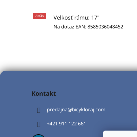
AKCIA
Velkosť rámu: 17"
Na dotaz
EAN:
8585036048452
Z
á
Kontakt
p
ä
predajna
@
bicykloraj.com
t
i
+421 911 122 661
e