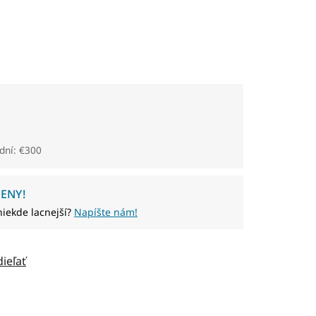
dní: €300
ENY!
niekde lacnejší?
Napíšte nám!
dieľať