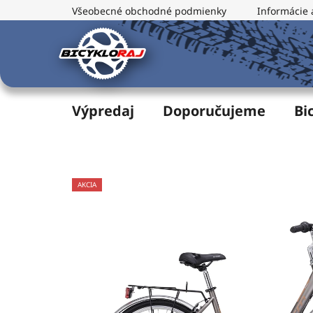
Prejsť
Všeobecné obchodné podmienky
Informácie 
na
obsah
Výpredaj
Doporučujeme
Bi
AKCIA