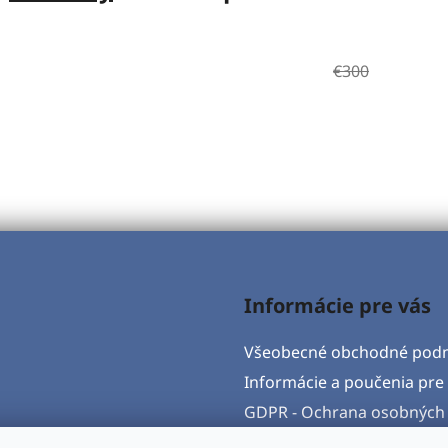
€300
Informácie pre vás
Všeobecné obchodné pod
Informácie a poučenia pre 
GDPR - Ochrana osobných 
Formulár na odstúpenie o