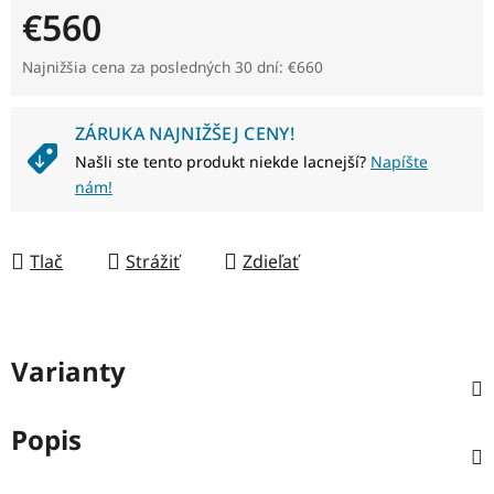
€560
Jednotková cena:
Najnižšia cena za posledných 30 dní: €660
ZÁRUKA NAJNIŽŠEJ CENY!
Našli ste tento produkt niekde lacnejší?
Napíšte
nám!
Tlač
Strážiť
Zdieľať
Varianty
Popis