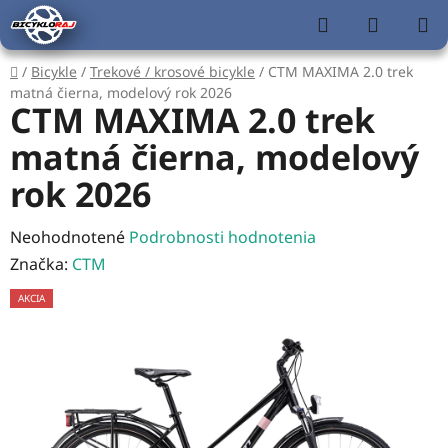
Prejsť
Hľadať
NÁKUP
na
KOŠÍK
obsah
Domov
/
Bicykle
/
Trekové / krosové bicykle
/
CTM MAXIMA 2.0 trek
matná čierna, modelový rok 2026
CTM MAXIMA 2.0 trek
matná čierna, modelový
rok 2026
Priemerné
Neohodnotené
Podrobnosti hodnotenia
hodnotenie
Značka:
CTM
produktu
AKCIA
je
0,0
z
5
hviezdičiek.