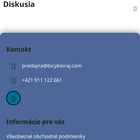
Diskusia
Z
á
Kontakt
p
ä
predajna
@
bicykloraj.com
t
i
+421 911 122 661
e
Informácie pre vás
Všeobecné obchodné podmienky