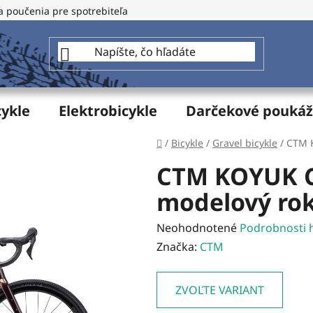
a poučenia pre spotrebiteľa
GDPR - Ochrana osobných údajo
cykle
Elektrobicykle
Darčekové pouká
Domov
/
Bicykle
/
Gravel bicykle
/
CTM 
CTM KOYUK C
modelový rok
Priemerné
Neohodnotené
Podrobnosti 
hodnotenie
Značka:
CTM
produktu
je
ZVOĽTE VARIANT
0,0