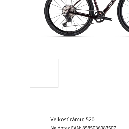
Velkosť rámu: 520
Na dotaz
EAN:
8585036083507