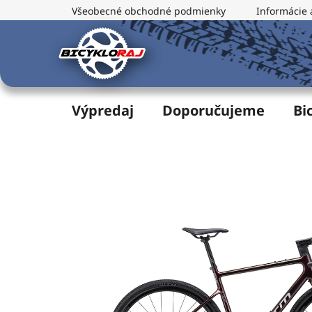
Prejsť
Všeobecné obchodné podmienky
Informácie 
na
obsah
Výpredaj
Doporučujeme
Bi