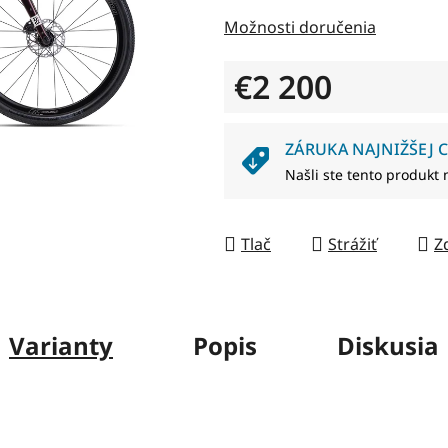
z
Možnosti doručenia
5
hviezdičiek.
€2 200
Jednotková cena:
ZÁRUKA NAJNIŽŠEJ C
Našli ste tento produkt 
Tlač
Strážiť
Z
Varianty
Popis
Diskusia