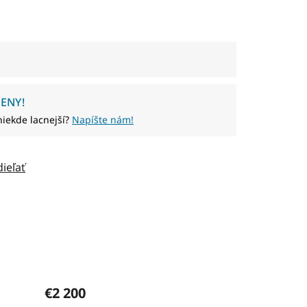
ENY!
niekde lacnejší?
Napíšte nám!
dieľať
€2 200