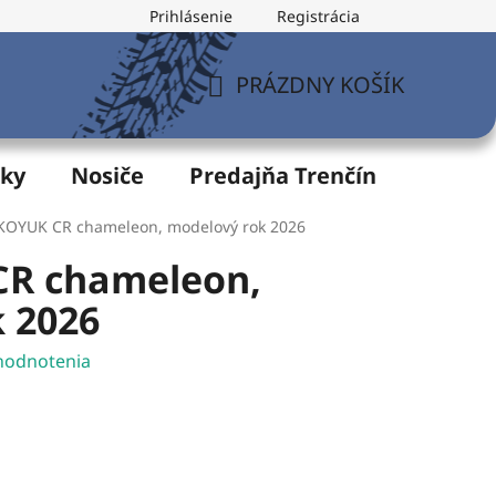
Prihlásenie
Registrácia
v
Formulár na odstúpenie od zmluvy
Postup pri vytknu
PRÁZDNY KOŠÍK
NÁKUPNÝ
KOŠÍK
žky
Nosiče
Predajňa Trenčín
Servis
KOYUK CR chameleon, modelový rok 2026
R chameleon,
 2026
hodnotenia