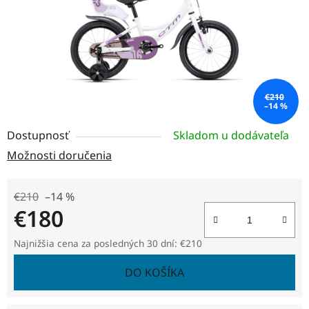
€210
–14 %
Dostupnosť
Skladom u dodávateľa
Možnosti doručenia
€210
–14 %
€180
Jednotková cena:
Najnižšia cena za posledných 30 dní: €210
DO KOŠÍKA