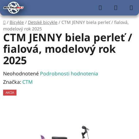
Prejsť
Hľadať
NÁKUP
na
KOŠÍK
obsah
Domov
/
Bicykle
/
Detské bicykle
/
CTM JENNY biela perleť / fialová,
modelový rok 2025
CTM JENNY biela perleť /
fialová, modelový rok
2025
Priemerné
Neohodnotené
Podrobnosti hodnotenia
hodnotenie
Značka:
CTM
produktu
AKCIA
je
0,0
z
5
hviezdičiek.