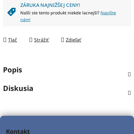
ZÁRUKA NAJNIŽŠEJ CENY!
Našli ste tento produkt niekde lacnejší?
Napíšte
nám!
Tlač
Strážiť
Zdieľať
Popis
Diskusia
Z
á
Kontakt