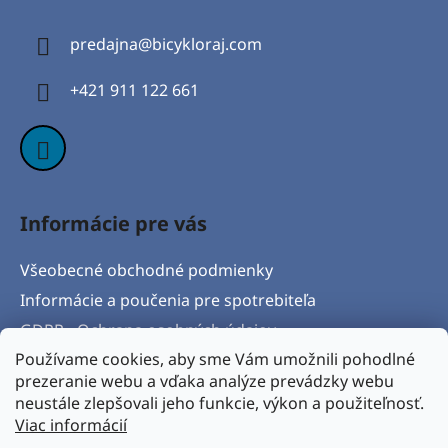
p
ä
predajna
@
bicykloraj.com
t
i
+421 911 122 661
e
Informácie pre vás
Všeobecné obchodné podmienky
Informácie a poučenia pre spotrebiteľa
GDPR - Ochrana osobných údajov
Používame cookies, aby sme Vám umožnili pohodlné
Formulár na odstúpenie od zmluvy
prezeranie webu a vďaka analýze prevádzky webu
Postup pri vytknutí vady produktu a Reklamačný
neustále zlepšovali jeho funkcie, výkon a použiteľnosť.
protokol
Viac informácií
Napíšte nám