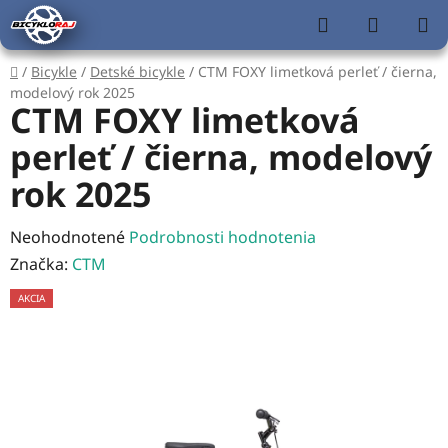
Prejsť
Hľadať
NÁKUP
na
KOŠÍK
obsah
Domov
/
Bicykle
/
Detské bicykle
/
CTM FOXY limetková perleť / čierna,
modelový rok 2025
CTM FOXY limetková
perleť / čierna, modelový
rok 2025
Priemerné
Neohodnotené
Podrobnosti hodnotenia
hodnotenie
Značka:
CTM
produktu
AKCIA
je
0,0
z
5
hviezdičiek.