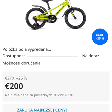
€270
–25 %
Položka bola vypredaná…
Dostupnosť
Na dotaz
Možnosti doručenia
€270
–25 %
€200
Jednotková cena:
Najnižšia cena za posledných 30 dní: €270
ZÁRUKA NAJNIŽŠEJ CENY!