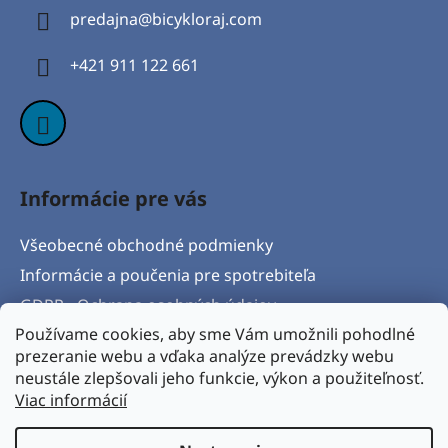
ä
predajna
@
bicykloraj.com
t
i
+421 911 122 661
e
Informácie pre vás
Všeobecné obchodné podmienky
Informácie a poučenia pre spotrebiteľa
GDPR - Ochrana osobných údajov
Používame cookies, aby sme Vám umožnili pohodlné
Formulár na odstúpenie od zmluvy
prezeranie webu a vďaka analýze prevádzky webu
Postup pri vytknutí vady produktu a Reklamačný
neustále zlepšovali jeho funkcie, výkon a použiteľnosť.
protokol
Viac informácií
Napíšte nám