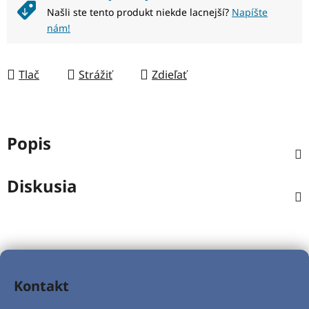
Našli ste tento produkt niekde lacnejší?
Napíšte
nám!
Tlač
Strážiť
Zdieľať
Popis
Diskusia
Z
á
Kontakt
p