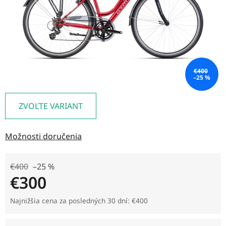
€400
–25 %
ZVOĽTE VARIANT
Možnosti doručenia
€400
–25 %
€300
Jednotková cena:
Najnižšia cena za posledných 30 dní: €400