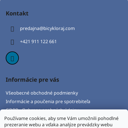
Z
á
Kontakt
p
ä
predajna
@
bicykloraj.com
t
i
+421 911 122 661
e
Informácie pre vás
Všeobecné obchodné podmienky
Informácie a poučenia pre spotrebiteľa
GDPR - Ochrana osobných údajov
Používame cookies, aby sme Vám umožnili pohodlné
Formulár na odstúpenie od zmluvy
prezeranie webu a vďaka analýze prevádzky webu
Postup pri vytknutí vady produktu a Reklamačný