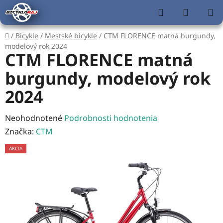
Prejsť
Hľadať
NÁKUP
na
KOŠÍK
obsah
Domov
/
Bicykle
/
Mestské bicykle
/
CTM FLORENCE matná burgundy,
modelový rok 2024
CTM FLORENCE matná
burgundy, modelový rok
2024
Priemerné
Neohodnotené
Podrobnosti hodnotenia
hodnotenie
Značka:
CTM
produktu
AKCIA
je
0,0
z
5
hviezdičiek.