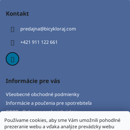
Z
á
Kontakt
p
ä
predajna
@
bicykloraj.com
t
i
+421 911 122 661
e
Informácie pre vás
Všeobecné obchodné podmienky
Informácie a poučenia pre spotrebiteľa
GDPR - Ochrana osobných údajov
Používame cookies, aby sme Vám umožnili pohodlné
Formulár na odstúpenie od zmluvy
prezeranie webu a vďaka analýze prevádzky webu
Postup pri vytknutí vady produktu a Reklamačný