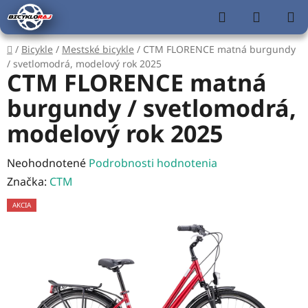
Prejsť
Hľadať
NÁKUP
na
KOŠÍK
obsah
Domov
/
Bicykle
/
Mestské bicykle
/
CTM FLORENCE matná burgundy
/ svetlomodrá, modelový rok 2025
CTM FLORENCE matná
burgundy / svetlomodrá,
modelový rok 2025
Priemerné
Neohodnotené
Podrobnosti hodnotenia
hodnotenie
Značka:
CTM
produktu
AKCIA
je
0,0
z
5
hviezdičiek.