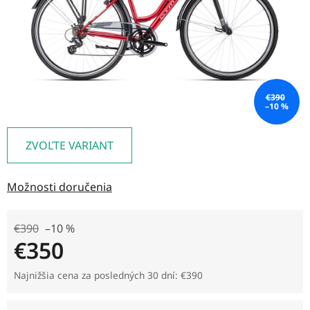
€390
–10 %
ZVOĽTE VARIANT
Možnosti doručenia
€390
–10 %
€350
Jednotková cena:
Najnižšia cena za posledných 30 dní: €390