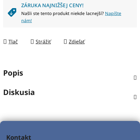
ZÁRUKA NAJNIŽŠEJ CENY!
Našli ste tento produkt niekde lacnejší?
Napíšte
nám!
Tlač
Strážiť
Zdieľať
Popis
Diskusia
Z
á
Kontakt