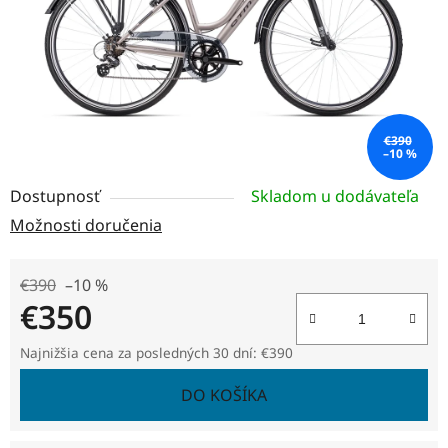
€390
–10 %
Dostupnosť
Skladom u dodávateľa
Možnosti doručenia
€390
–10 %
€350
Jednotková cena:
Najnižšia cena za posledných 30 dní: €390
DO KOŠÍKA