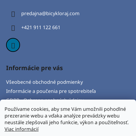
p
ä
predajna
@
bicykloraj.com
t
i
+421 911 122 661
e
Informácie pre vás
Všeobecné obchodné podmienky
Informácie a poučenia pre spotrebiteľa
GDPR - Ochrana osobných údajov
Používame cookies, aby sme Vám umožnili pohodlné
Formulár na odstúpenie od zmluvy
prezeranie webu a vďaka analýze prevádzky webu
Postup pri vytknutí vady produktu a Reklamačný
neustále zlepšovali jeho funkcie, výkon a použiteľnosť.
protokol
Viac informácií
Napíšte nám