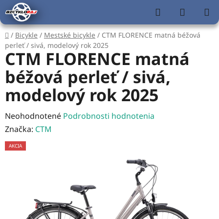
Prejsť
Hľadať
NÁKUP
na
KOŠÍK
obsah
Domov
/
Bicykle
/
Mestské bicykle
/
CTM FLORENCE matná béžová
perleť / sivá, modelový rok 2025
CTM FLORENCE matná
béžová perleť / sivá,
modelový rok 2025
Priemerné
Neohodnotené
Podrobnosti hodnotenia
hodnotenie
Značka:
CTM
produktu
AKCIA
je
0,0
z
5
hviezdičiek.