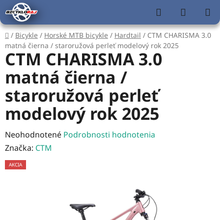
Prejsť
Hľadať
NÁKUP
na
KOŠÍK
obsah
Domov
/
Bicykle
/
Horské MTB bicykle
/
Hardtail
/
CTM CHARISMA 3.0
matná čierna / staroružová perleť modelový rok 2025
CTM CHARISMA 3.0
matná čierna /
staroružová perleť
modelový rok 2025
Priemerné
Neohodnotené
Podrobnosti hodnotenia
hodnotenie
Značka:
CTM
produktu
AKCIA
je
0,0
z
5