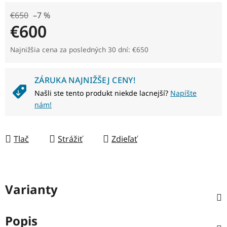
€650
–7 %
€600
Jednotková cena:
Najnižšia cena za posledných 30 dní: €650
ZÁRUKA NAJNIŽŠEJ CENY!
Našli ste tento produkt niekde lacnejší?
Napíšte
nám!
Tlač
Strážiť
Zdieľať
Varianty
Popis