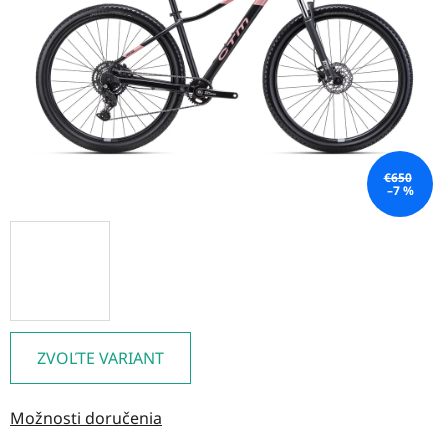
hviezdičiek.
€650
–7 %
ZVOĽTE VARIANT
Možnosti doručenia