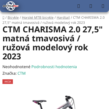
Prejsť
Hľadať
NÁKUP
na
KOŠÍK
obsah
Domov
/
Bicykle
/
Horské MTB bicykle
/
Hardtail
/
CTM CHARISMA 2.0
27,5" matná tmavosivá / ružová modelový rok 2023
CTM CHARISMA 2.0 27,5"
matná tmavosivá /
ružová modelový rok
2023
Priemerné
Neohodnotené
Podrobnosti hodnotenia
hodnotenie
Značka:
CTM
produktu
AKCIA
je
0,0
z
5