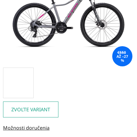
hviezdičiek.
€550
AŽ –27
%
ZVOĽTE VARIANT
Možnosti doručenia