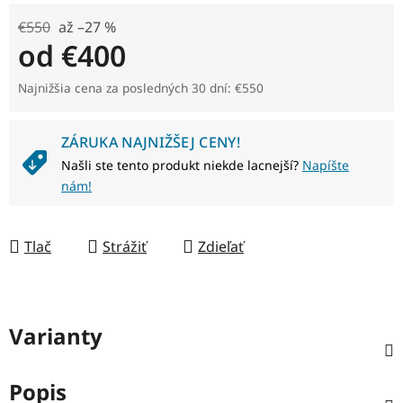
€550
až –27 %
od
€400
Jednotková cena:
Najnižšia cena za posledných 30 dní: €550
ZÁRUKA NAJNIŽŠEJ CENY!
Našli ste tento produkt niekde lacnejší?
Napíšte
nám!
Tlač
Strážiť
Zdieľať
Varianty
Popis