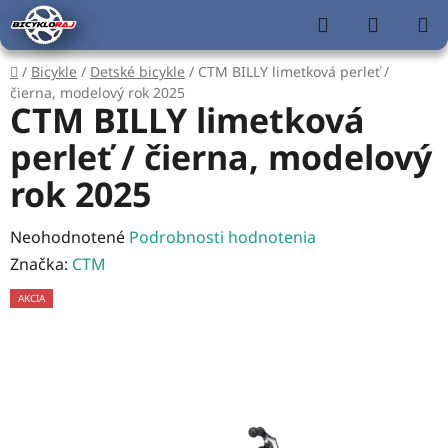
Prejsť
Hľadať
NÁKUP
na
KOŠÍK
obsah
Domov
/
Bicykle
/
Detské bicykle
/
CTM BILLY limetková perleť /
čierna, modelový rok 2025
CTM BILLY limetková
perleť / čierna, modelový
rok 2025
Priemerné
Neohodnotené
Podrobnosti hodnotenia
hodnotenie
Značka:
CTM
produktu
AKCIA
je
0,0
z
5
hviezdičiek.