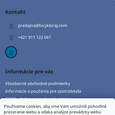
Z
á
Kontakt
p
ä
predajna
@
bicykloraj.com
t
i
+421 911 122 661
e
Informácie pre vás
Všeobecné obchodné podmienky
Informácie a poučenia pre spotrebiteľa
GDPR - Ochrana osobných údajov
Používame cookies, aby sme Vám umožnili pohodlné
Formulár na odstúpenie od zmluvy
prezeranie webu a vďaka analýze prevádzky webu
Postup pri vytknutí vady produktu a Reklamačný