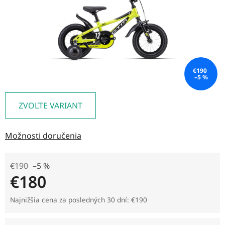
€190
–5 %
ZVOĽTE VARIANT
Možnosti doručenia
€190
–5 %
€180
Jednotková cena:
Najnižšia cena za posledných 30 dní: €190